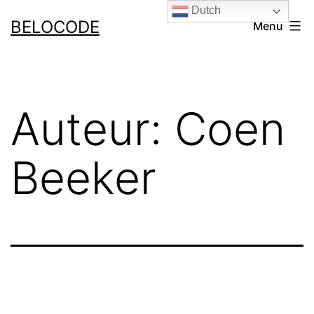
Ga
Dutch
BELOCODE
Menu
naar
de
inhoud
Auteur:
Coen
Beeker