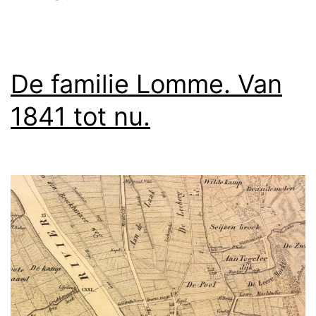
trek
along
the
De familie Lomme. Van
Nile
1841 tot nu.