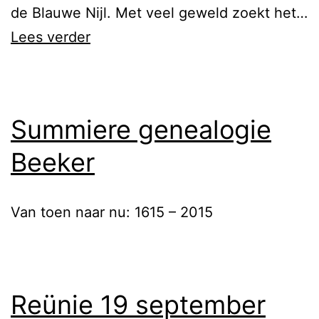
de Blauwe Nijl. Met veel geweld zoekt het…
Virtuele
Lees verder
trektocht
langs
de
Summiere genealogie
Nijl
Beeker
Van toen naar nu: 1615 – 2015
Reünie 19 september