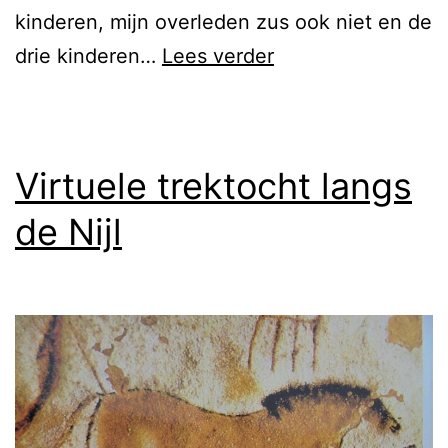
kinderen, mijn overleden zus ook niet en de
De
drie kinderen…
Lees verder
familie
Lomme.
Van
Virtuele trektocht langs
1841
de Nijl
tot
nu.