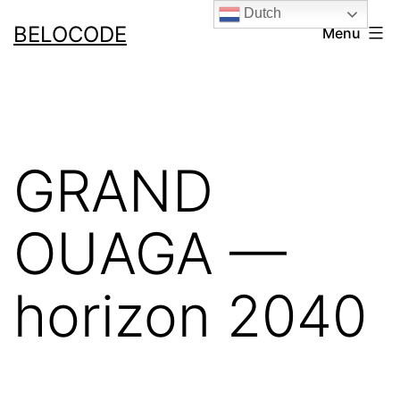
Ga
Dutch
BELOCODE
Menu
naar
de
inhoud
GRAND
OUAGA —
horizon 2040