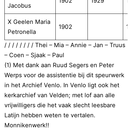
1902
1929
1
Jacobus
X Geelen Maria
1902
1
Petronella
/ / / / / / / / Thei – Mia – Annie – Jan – Truus
– Coen – Sjaak – Paul
(1) Met dank aan Ruud Segers en Peter
Werps voor de assistentie bij dit speurwerk
in het Archief Venlo. In Venlo ligt ook het
kerkarchief van Velden; met lof aan alle
vrijwilligers die het vaak slecht leesbare
Latijn hebben weten te vertalen.
Monnikenwerk!!