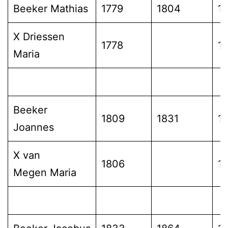
Beeker Mathias
1779
1804
1
X Driessen
1778
1
Maria
Beeker
1809
1831
1
Joannes
X van
1806
1
Megen Maria