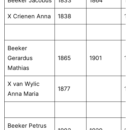
Beeker Jacobus
1833
1864
1
X Crienen Anna
1838
1
Beeker
Gerardus
1865
1901
1
Mathias
X van Wylic
1877
1
Anna Maria
Beeker Petrus