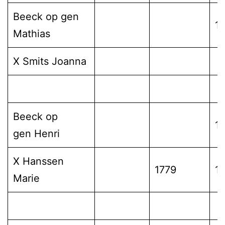
Beeck op gen
1
Mathias
X Smits Joanna
Beeck op
1
gen Henri
X Hanssen
1779
1
Marie