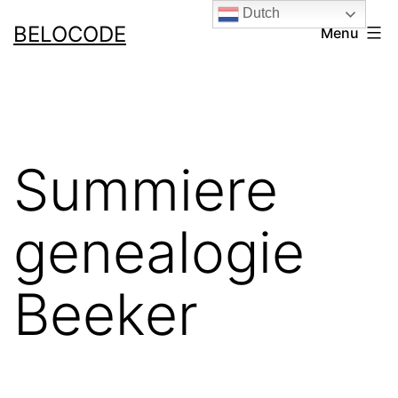
Ga
Dutch
BELOCODE
Menu
naar
de
inhoud
Summiere
genealogie
Beeker