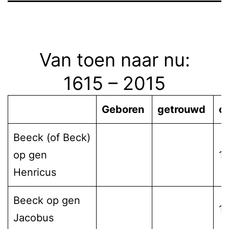
Van toen naar nu:
1615 – 2015
Geboren
getrouwd
o
Beeck (of Beck)
op gen
1
Henricus
Beeck op gen
1
Jacobus