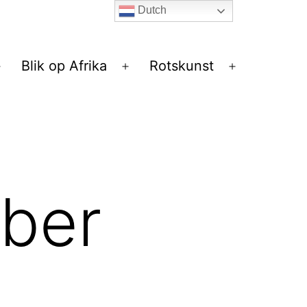
Dutch
Blik op Afrika
Rotskunst
Open
Open
Open
menu
menu
menu
ber